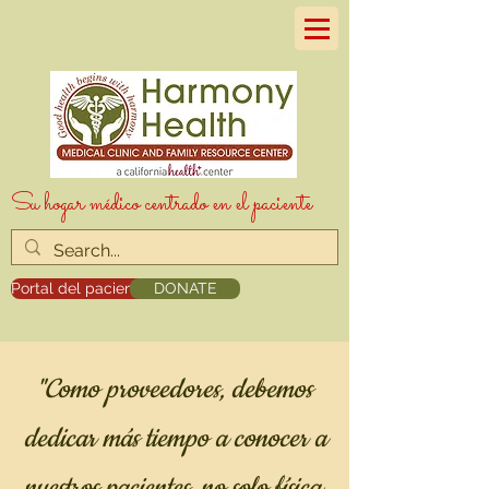
Su hogar médico centrado en el paciente
Portal del paciente
DONATE
"Como proveedores, debemos
dedicar más tiempo a conocer a
nuestros pacientes, no solo física,