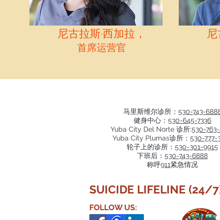
尼古拉斯·西加拉，
尼
首席运营官
马里斯维尔诊所：
530-743-688
健身中心：
530-645-7336
Yuba City Del Norte 诊所
:
530-763-
Yuba City Plumas诊所：
530-777-
轮子上的诊所：
530-301-9915
下班后：
530-743-6888
称呼
911
紧急情况
SUICIDE LIFELINE (24/7
FOLLOW US: