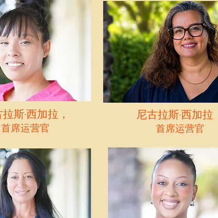
古拉斯·西加拉，
尼古拉斯·西加拉
首席运营官
首席运营官