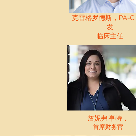
克雷格罗德斯，PA-
发
临床主任
詹妮弗·亨特，
首席财务官