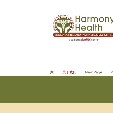
家
关于我们
New Page