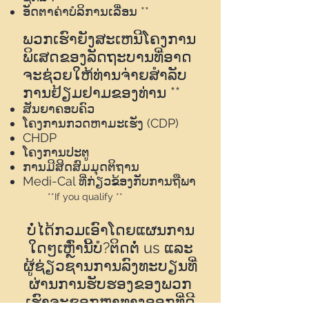
ອັດຕາຄ່າບໍລິການເລື່ອນ **
ພວກ​ເຮົາ​ຍັງ​ສະ​ເຫນີ​ໂຄງ​ການ​
ພິ​ເສດ​ຂອງ​ລັດ​ຖະ​ບານ​ທີ່​ອາດ​
ຈະ​ຊ່ວຍ​ໃຫ້​ທ່ານ​ຈ່າຍ​ສໍາ​ລັບ​
ການ​ຢ້ຽມ​ຢາມ​ຂອງ​ທ່ານ **
ສັນຍາຄອບຄົວ
ໂຄງການກວດຫາມະເຮັງ (CDP)
CHDP
ໂຄງການປະຕູ
ການມີສິດສົມມຸດຕິຖານ
Medi-Cal ທີ່ກ່ຽວຂ້ອງກັບການຖືພາ
**If you qualify **
ບໍ່ໄດ້ກວມເອົາໂດຍແຜນການ
ໃດໆເຫຼົ່ານີ້ບໍ?
ຕິດຕໍ່
us ແລະ
ຜູ້ຊ່ຽວຊານການລົງທະບຽນທີ່
ຜ່ານການຮັບຮອງຂອງພວກ
ເຮົາຈະຊອກຫາທາງອອກທີ່ດີ