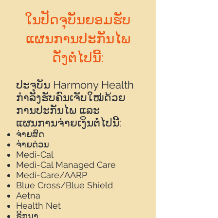
ໃນປັດຈຸບັນຍອມຮັບ
ແຜນການປະກັນໄພ
ດັ່ງຕໍ່ໄປນີ້:
ປະຈຸບັນ Harmony Health
ກຳລັງຮັບຄົນເຈັບໃໝ່ດ້ວຍ
ການປະກັນໄພ ແລະ
ແຜນການຈ່າຍເງິນຕໍ່ໄປນີ້:
ຈ່າຍສົດ
ຈ່າຍດ່ວນ
Medi-Cal
Medi-Cal Managed Care
Medi-Care/AARP
Blue Cross/Blue Shield
Aetna
Health Net
ຊິກນາ