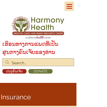
ເຮືອນທາງການແພດທີ່ເປັນ
ສູນກາງຄົນເຈັບຂອງທ່ານ
ປະຕູຄົນເຈັບ
DONATE
Insurance
Insurance