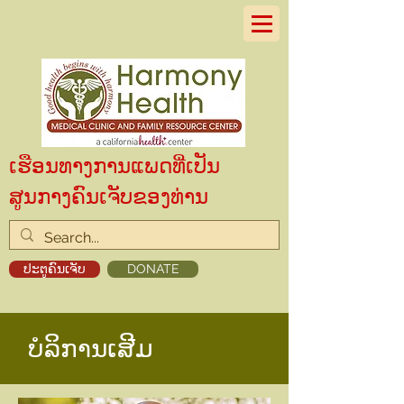
ເຮືອນທາງການແພດທີ່ເປັນ
ສູນກາງຄົນເຈັບຂອງທ່ານ
ປະຕູຄົນເຈັບ
DONATE
ບໍລິການເສີມ