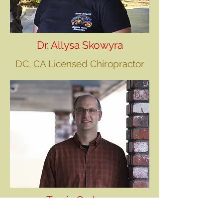
Dr. Allysa Skowyra
DC, CA Licensed Chiropractor
Travis Graham
CA licensed Acupuncturist