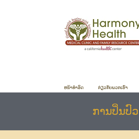
ຫນ້າທໍາອິດ
ກ່ຽວ​ກັບ​ພວກ​ເຮົາ
ການປິ່ນປົ