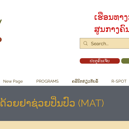
ເຮືອນທາງ
ສູນກາງຄົ
ປະຕູຄົນເຈັບ
New Page
PROGRAMS
ຄລີນິກກ່ຽວກັບລໍ້
R-SPOT
ວດ້ວຍຢາຊ່ວຍປິ່ນປົວ (MAT)