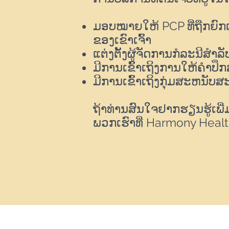
ມອບໝາຍໃຫ້ PCP ທີ່ຖືກຍົກ
ຂອງເຂົາເຈົ້າ
ແຕ່ງຕັ້ງຜູ້ຈັດການກໍລະນີສ
ມີການເຂົ້າເຖິງການໃຫ້ຄໍາ
ມີການເຂົ້າເຖິງກຸ່ມສະຫນັບ
ຖ້າທ່ານສົນໃຈຢາກຮຽນຮູ້ເພ
ພວກເຮົາທີ່ Harmony Health