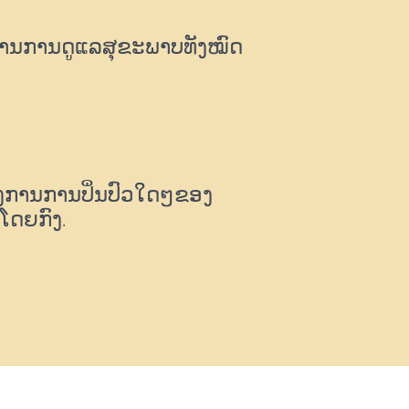
ງການການດູແລສຸຂະພາບທັງໝົດ
ຄງການການປິ່ນປົວໃດໆຂອງ
ໂດຍກົງ.