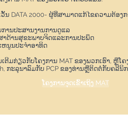
ເວັ້ນ DATA 2000- ຜູ້ທີ່ສາມາດແກ້ໄຂຄວາມຕ້ອ
ໍາລັບການປະສານງານການດູແລ
ປຶກສາດ້ານສຸຂະພາບຈິດແລະການປະພຶດ
ສະຫນູນປະຈໍາອາທິດ
ີ່ມເຕີມກ່ຽວກັບໂຄງການ MAT ຂອງພວກເຮົາ, ຫຼືໂ
, ກະລຸນາລົມກັບ PCP ຂອງທ່ານຫຼືຕິດຕໍ່ກັບຄລີນິກ
ໂຄງການຈຸດເຂົ້າເຖິງ MAT