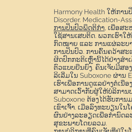
Harmony Health ໃຫ້ການປິ່
Disorder.
Medication-Assi
ການປິ່ນປົວພຶດຕິກໍາ
, ເພື່ອສ
ໃຊ້ສານເສບຕິດ. ພວກເຮົາໃຫ້ບ
ກົດໝາຍ ແລະ ການແຜ່ລະບາດ
ການປິ່ນປົວ. ການຄົ້ນຄວ້າ
ຜິດປົກກະຕິເຫຼົ່ານີ້ໄດ້ຢ່າງສ
ຕົວແບບຍືນຍົງ.
ຄົນເຈັບມີສອ
ລິເລີ່ມໃນ Suboxone ຜ່ານ 
ເຮົາເພື່ອການດູແລຢ່າງຕໍ່ເນື່ອ
ສາມາດເວົ້າກັບຜູ້ໃຫ້ບໍລິກາ
Suboxone ຕ້ອງໄດ້ຮັບກາ
ເຂົາເຈົ້າ.
ເມື່ອລົງທະບຽນໃນ
ຜົນຢ່າງລະອຽດເພື່ອກໍານົດ
ສຸຂະພາບໂດຍລວມ.
ການບໍລິການທີ່ຄົນເຈັບທີ່ຢູ