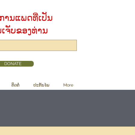
ການແພດທີ່ເປັນ
ນເຈັບຂອງທ່ານ
DONATE
ຕິດຕໍ່
ປະກັນໄພ
More