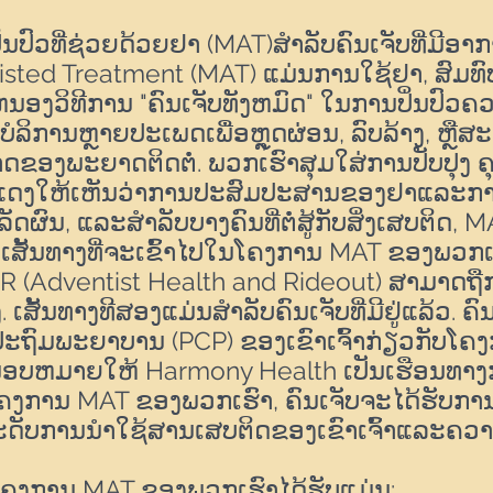
ນປົວທີ່ຊ່ວຍດ້ວຍຢາ (MAT)
ສໍາລັບຄົນເຈັບທີ່ມີອ
sted Treatment (MAT) ແມ່ນການໃຊ້ຢາ, ສົມທົ
ະຫນອງວິທີການ "ຄົນເຈັບທັງຫມົດ" ໃນການປິ່ນປົວ
ໍລິການຫຼາຍປະເພດເພື່ອຫຼຸດຜ່ອນ, ລົບລ້າງ,
ຫຼືສະ
ຂອງພະຍາດຕິດຕໍ່. ພວກເຮົາສຸມໃສ່ການປັບປຸງ
ຄ
ສະແດງໃຫ້ເຫັນວ່າການປະສົມປະສານຂອງຢາແລະການ
ໍາເລັດຜົນ, ແລະສໍາລັບບາງຄົນທີ່ຕໍ່ສູ້ກັບສິ່ງເສບຕິ
ງເສັ້ນທາງທີ່ຈະເຂົ້າໄປໃນໂຄງການ MAT ຂອງພວກເຮົ
ER (Adventist Health and Rideout) ສາມາດຖ
ງ. ເສັ້ນທາງທີສອງແມ່ນສໍາລັບຄົນເຈັບທີ່ມີຢູ່ແລ້ວ. ຄ
ນປະຖົມພະຍາບານ (PCP) ຂອງເຂົາເຈົ້າກ່ຽວກັບໂຄງກ
ນມອບຫມາຍໃຫ້ Harmony Health ເປັນເຮືອນທ
ໂຄງການ MAT ຂອງພວກເຮົາ, ຄົນເຈັບຈະໄດ້ຮັບກ
ລະດັບການນໍາໃຊ້ສານເສບຕິດຂອງເຂົາເຈົ້າແລະຄ
່ໃນໂຄງການ MAT ຂອງພວກເຮົາໄດ້ຮັບແມ່ນ: