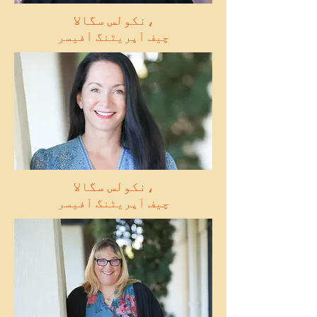
نکولس سگالا،
چیف آپریٹنگ آفیسر
نکولس سگالا،
چیف آپریٹنگ آفیسر