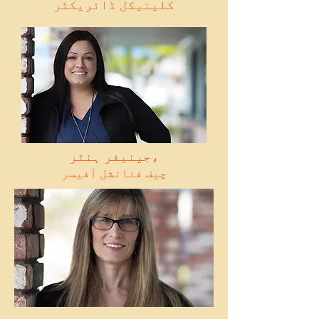
کلینیکل ڈائریکٹر
جینیفر ہنٹر،
چیف فنانشل آفیسر