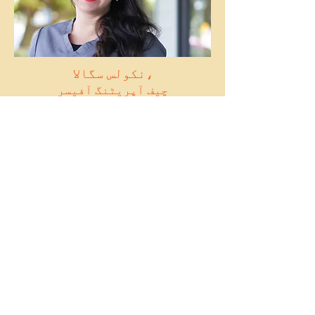
نکولس سگالا،
چیف آپریٹنگ آفیسر
نکولس سگالا،
چیف آپریٹنگ آفیسر