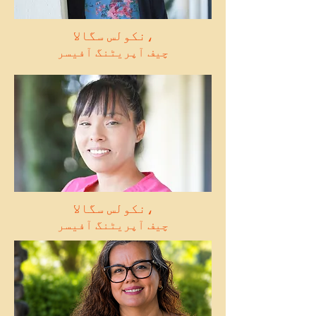
نکولس سگالا،
چیف آپریٹنگ آفیسر
نکولس سگالا،
چیف آپریٹنگ آفیسر