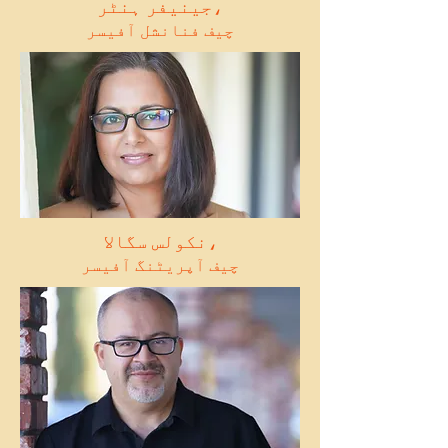
جینیفر ہنٹر،
چیف فنانشل آفیسر
نکولس سگالا،
چیف آپریٹنگ آفیسر