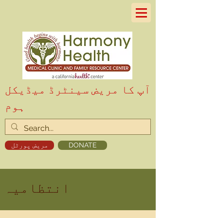
آپ کا مریض سینٹرڈ میڈیکل
ہوم
DONATE
مریض پورٹل
انتظامیہ