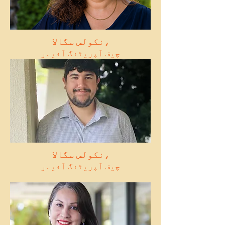
نکولس سگالا،
چیف آپریٹنگ آفیسر
نکولس سگالا،
چیف آپریٹنگ آفیسر