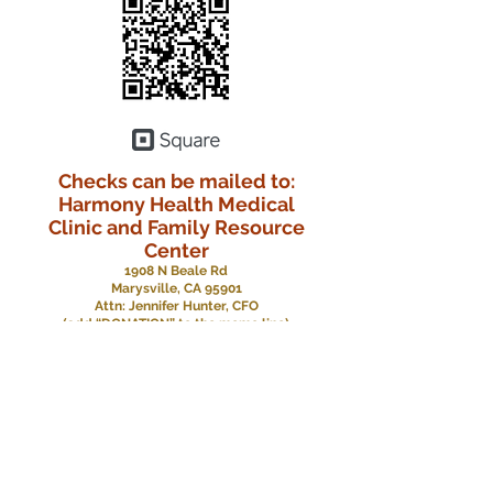
Checks can be mailed to:
Harmony Health Medical
Clinic
and Family Resource
Center
1908 N Beale Rd
Marysville, CA 95901
Attn: Jennifer Hunter, CFO
(add “DONATION” to the memo line)
میریسویل کلینک:
530-743-6888
فلاح و بہبود کا مرکز:
530-645-7336
یوبا سٹی ڈیل نورٹ کلینک
:
530-763-4252
یوبا سٹی پلوماس کلینک:
530-777-3190
پہیوں پر کلینک:
530-301-9915