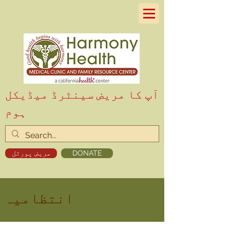
آپ کا مریض سینٹرڈ میڈیکل
ہوم
DONATE
مریض پورٹل
انتظامیہ