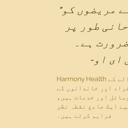
"فراہم کرنے والے کے طور پر، ہمیں اپنے مریضوں کو
انی طور پر
 ای او
Harmony Health میں، ہمارا مشن کمیونٹی کے مرکز میں خدمات فراہم کرنے والے کے
فراد اور خاندانوں کے
وسائل اور خدمات ہیں،
یے ایک جامع نقطہ نظر
فراہم کرتے ہیں۔