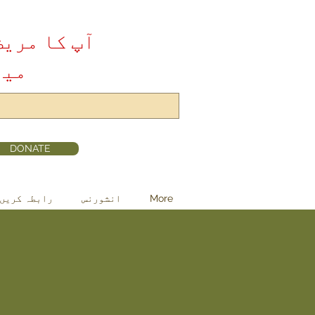
آپ کا مری
میڈ
DONATE
More
انشورنس
رابطہ کریں