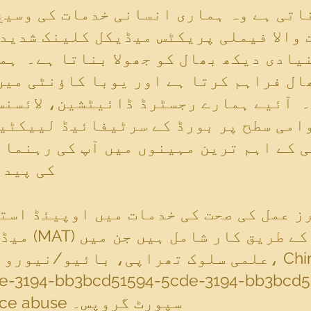
والا فیملی پریکٹس میڈیکل کلینک شدید 
نیادی دیکھ بھال کو جھولا بناتا ہے۔ ہم
ال فراہم کرتا ہے اور یوبا کاؤنٹی میں
 آئیے ہمارے رجسٹرڈ ڈائیٹشین، لائسنس
 کے اہم ترین مہینوں میں آپ کی رہنمائی
کی پیدا
ز عمل کی صحت کی خدمات میں اوپیئڈ است
میڈیکیٹڈ اس
علمی سلوک تھراپی، بائیو/نیورو فیڈ بیک، ایکی
136bad5cf58d_substance abuse سپورٹ گروپس۔