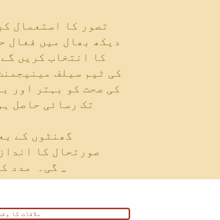
دیکھ بھال میں فعال ح
کا انتخاب کریں گے،
کی ٹیم سیلف مینیجمنٹ
تک رسائی حاصل ہو
گھنٹوں کے بعد
صورتحال کا اندازہ
گی۔ مدد کے لیے دن، رات یا ہفتے کے آخر میں 530-743-6888 پر کال کریں۔ _
ملاقات کا وقت