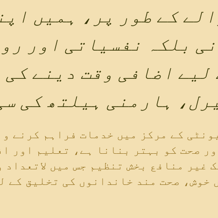
نی بلکہ نفسیاتی اور روح
یرل، ہارمنی ہیلتھ کی سی
ور صحت کو بہتر بنانا ہے، تعلیم اور ا
 غیر منافع بخش تنظیم جس میں لاتعداد 
 خوش، صحت مند خاندانوں کی تخلیق کے ل