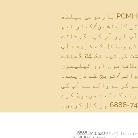
ہارمونی ہیلتھ PCMH تصور کا استعمال کرتی ہے جو آپ کو، مریض کو، آپ کی صحت کی
تی کلینشین/کیئر ٹیم
آپ اور آپ کی نگہداشت
ی وسائل کے ذریعے آپ
کی صحت کو بہتر اور بہتر بنانے کے قابل ہو گی۔ آپ کو نگہداشت کی ٹیم تک 24 گھنٹے
ملاقاتوں اور ٹیلیفون
ائس/ٹریج کے ذریعے۔
م کرنے والے سے آپ کی
ینے کے لیے مربوط کرے
یریسویل کلینک:
530-743-6888
ح و بہبود کا مرکز:
530-645-7336