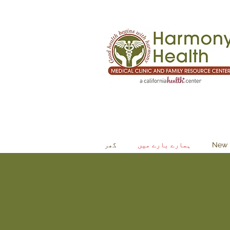
New 
ہمارے بارے میں
گھر