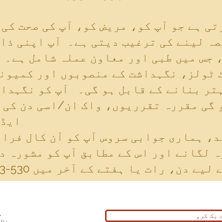
صہ لینے کی ترغیب دیتی ہے۔ آپ اپنی ذا
 جس میں طبی اور معاون عملہ شامل ہے۔ 
 ٹولز، نگہداشت کے منصوبوں اور کمیونٹ
 گی مقررہ تقرریوں، واک ان/اسی دن کی 
ایڈو
، ہماری جوابی سروس آپ کو آن کال فراہ
 لگانے اور اس کے مطابق آپ کو مشورہ د
م
 بک کرو
فلا