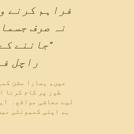
نہ صرف جسما
جاننے کے لیے اضافی وقت دینے کی ضرورت ہے۔"
-راچل ف
طور پر کام کرنا ا
لیے معاشی مواقع۔ ایک
ہم اپنی کمیونٹی میں