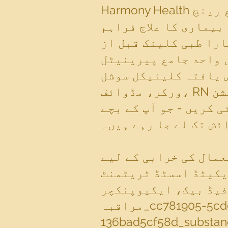
Harmony Health کو جو چیز منفرد بناتی ہے وہ ہماری انسانی خدمات کی وسیع رینج
بیماری کا علاج فراہم
ارا طبی کلینک قبل از
 واحد جامع پیرینیٹل
 یافتہ کلینیکل سوشل
ورکر، مڈوائف، RN اور بین الاقوامی سطح پر بورڈ کے سرٹیفائیڈ لییکٹیشن
 کریں - جو آپ کے بچے
ئش تک لے جا رہے ہیں۔
عمال کی خرابی کے لیے
سٹڈ ٹریٹمنٹ (MAT) اور درد کے انتظام کے طریق کار شامل ہیں جن میں
وپنکچر، Chiropractic خدمات،
مراقبہ_cc781905-5cde-3194-bb3bcd51594-5cde-3194-bb3bcd518-5cde-3194 bb3b-