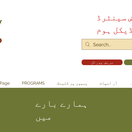
ض سینٹرڈ
یکل ہوم
مریض پورٹل
۔
آر اسپاٹ
پہیوں پر کلینک
PROGRAMS
Page
ہمارے بارے
میں