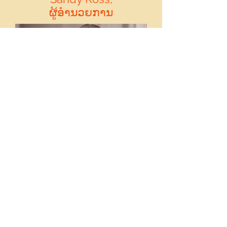
ຜູ້ອໍານວຍການ
Sandy Ross,
ຜູ້ອໍານວຍການ