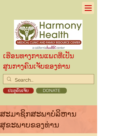
ເຮືອນທາງການແພດທີ່ເປັນ
ສູນກາງຄົນເຈັບຂອງທ່ານ
ປະຕູຄົນເຈັບ
DONATE
ສະມາຊິກສະພາບໍລິຫານ
ສຸຂະພາບຂອງທ່ານ