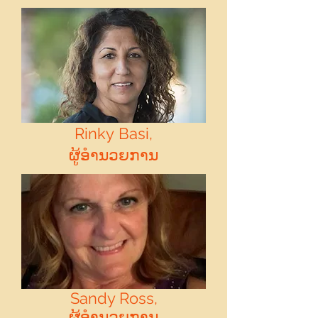
Rinky Basi,
ຜູ້ອໍານວຍການ
Sandy Ross,
ຜູ້ອໍານວຍການ