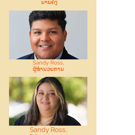
ນາຍຄັງ
Sandy Ross,
ຜູ້ອໍານວຍການ
Sandy Ross,